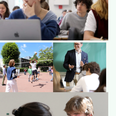
Vie culturelle
Vie sportive
Vie spirituelle
L'international
Résultats, évaluations, concours
Notre valeur ajoutée
Contacter le collège
Lycée
Pourquoi choisir le lycée à Sainte-Marie ?
Orientation et spécialités
Notre valeur ajoutée
L'ouverture au monde