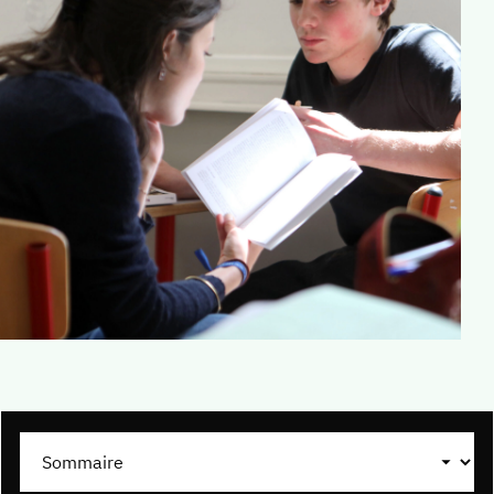
Nos résultats
Contacter le lycée
Classes prépa
Pourquoi une prépa littéraire ?
Pourquoi nous choisir ?
Vivre en prépa à Sainte-Marie
Résultats
Nous rencontrer
Parcours bilingue