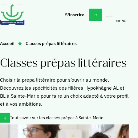
S'inscrire
École
Vous
Accueil
Classes prépas littéraires
Madeleine Daniélou un esprit, un projet
êtes
ici
À propos
Étudier à Sainte-Marie
Classes prépas littéraires
:
Au quotidien
Actualités & évènements
Sorties, voyages, activités
Choisir la prépa littéraire pour s’ouvrir au monde.
Découvrez les spécificités des filières Hypokhâgne AL et
Faire un don
Vie spirituelle
BL à Sainte-Marie pour faire un choix adapté à votre profil
Rejoindre nos équipes
et à vos ambitions.
Collège
Daniélou Education
Tout savoir sur les classes prépas à Sainte-Marie
La vie au collège