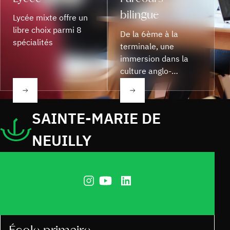
bilingue
Lycée mixte offre un
libre choix parmi 8
De la 6ème à la
spécialités
terminale, une
immersion dans la
culture anglo-
saxonne. Épreuves
d'admission.
SAINTE-MARIE DE
NEUILLY