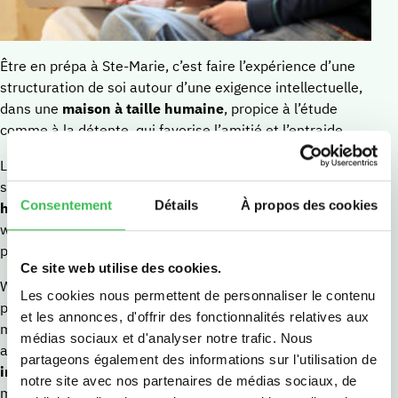
Être en prépa à Ste-Marie, c’est faire l’expérience d’une
structuration de soi autour d’une exigence intellectuelle,
dans une
maison à taille humaine
, propice à l’étude
comme à la détente, qui favorise l’amitié et l’entraide.
La prépa se met en quatre pour ses étudiants : le cadre
structurant et équilibré de l’
internat-externé
, des
Consentement
Détails
À propos des cookies
horaires bien pensés
(prépa ouverte de 7h30 à 22h, le
week-end et les petites vacances), le
suivi personnalisé
,
permettent à chacun de cultiver son excellence propre.
Ce site web utilise des cookies.
Week-end de rentrée, voyage d’études, matinées
Les cookies nous permettent de personnaliser le contenu
philosophiques, conférences et sessions, hypospectacle,
et les annonces, d'offrir des fonctionnalités relatives aux
mais aussi propositions théologiques et spirituelles :
médias sociaux et d'analyser notre trafic. Nous
autant de manières de
vivre la prépa littéraire
partageons également des informations sur l'utilisation de
intégralement
– et de développer de mille et une
notre site avec nos partenaires de médias sociaux, de
manières la cohésion entre les étudiants.