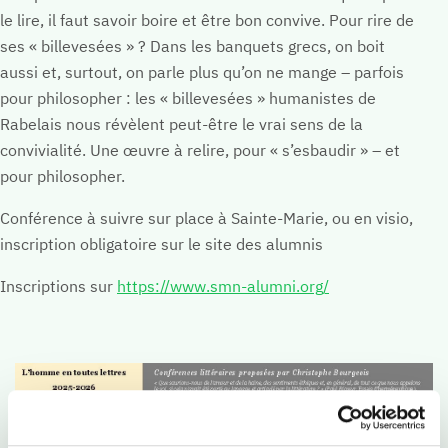
Vie culturelle
le lire, il faut savoir boire et être bon convive. Pour rire de
Vie sportive
ses « billevesées » ? Dans les banquets grecs, on boit
aussi et, surtout, on parle plus qu’on ne mange – parfois
Vie spirituelle
pour philosopher : les « billevesées » humanistes de
L'international
Rabelais nous révèlent peut-être le vrai sens de la
Résultats, évaluations, concours
convivialité. Une œuvre à relire, pour « s’esbaudir » – et
Notre valeur ajoutée
pour philosopher.
Contacter le collège
Conférence à suivre sur place à Sainte-Marie, ou en visio,
inscription obligatoire sur le site des alumnis
Lycée
Inscriptions sur
https://www.smn-alumni.org/
Pourquoi choisir le lycée à Sainte-Marie ?
Orientation et spécialités
Notre valeur ajoutée
L'ouverture au monde