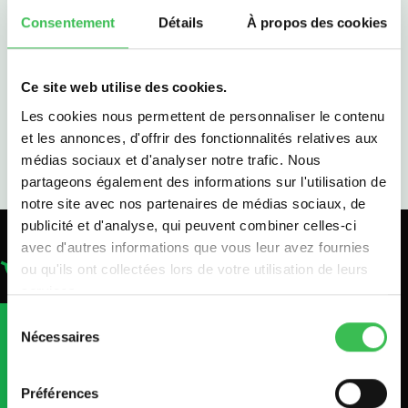
Nos résultats
Consentement
Détails
À propos des cookies
Contacter le lycée
Ce site web utilise des cookies.
Classes prépa
Les cookies nous permettent de personnaliser le contenu
et les annonces, d'offrir des fonctionnalités relatives aux
médias sociaux et d'analyser notre trafic. Nous
Pourquoi une prépa littéraire ?
partageons également des informations sur l'utilisation de
Pourquoi nous choisir ?
notre site avec nos partenaires de médias sociaux, de
publicité et d'analyse, qui peuvent combiner celles-ci
Vivre en prépa à Sainte-Marie
SAINTE-MARIE DE
avec d'autres informations que vous leur avez fournies
Résultats
ou qu'ils ont collectées lors de votre utilisation de leurs
NEUILLY
Nous rencontrer
services.
Sélection
Nécessaires
du
Parcours bilingue
consentement
Préférences