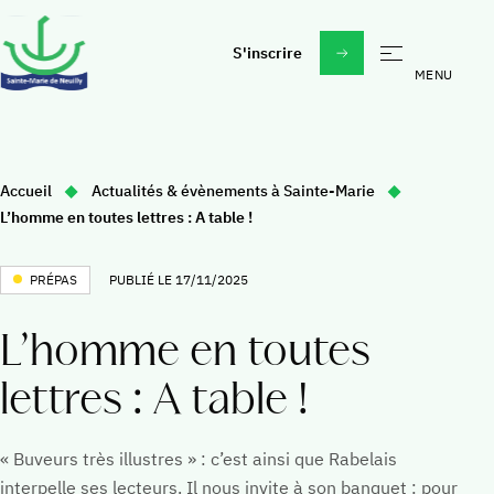
S'inscrire
École
Madeleine Daniélou un esprit, un projet
Vous
Accueil
Actualités & évènements à Sainte-Marie
À propos
Étudier à Sainte-Marie
êtes
L’homme en toutes lettres : A table !
ici
Au quotidien
Actualités & évènements
:
PRÉPAS
PUBLIÉ LE 17/11/2025
Sorties, voyages, activités
Faire un don
Vie spirituelle
L’homme en toutes
Rejoindre nos équipes
lettres : A table !
Collège
Daniélou Education
« Buveurs très illustres » : c’est ainsi que Rabelais
La vie au collège
interpelle ses lecteurs. Il nous invite à son banquet : pour