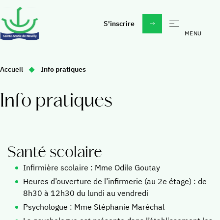
S'inscrire
École
Vous
Accueil
Info pratiques
Madeleine Daniélou un esprit, un projet
êtes
ici
À propos
Étudier à Sainte-Marie
Info pratiques
:
Au quotidien
Actualités & évènements
Sorties, voyages, activités
Faire un don
Vie spirituelle
Santé scolaire
Rejoindre nos équipes
Infirmière scolaire : Mme Odile Goutay
Collège
Heures d’ouverture de l’infirmerie (au 2e étage) : de
Daniélou Education
8h30 à 12h30 du lundi au vendredi
Psychologue : Mme Stéphanie Maréchal
La vie au collège