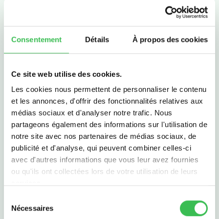
The bilingual experience
Pourquoi nous choisir ?
Dates de vacances
Contenu du programme
Dates des vacances : (zoneC)
Consentement
Détails
À propos des cookies
Au-delà de la salle de classe
sauf modifications par le Ministère de l’Education
L'équipe
Nationale
Ce site web utilise des cookies.
Admissions
Les cookies nous permettent de personnaliser le contenu
et les annonces, d'offrir des fonctionnalités relatives aux
Toussaint
: du vendredi 17 octobre (après les cours) au
médias sociaux et d'analyser notre trafic. Nous
lundi 3 novembre 2025
partageons également des informations sur l'utilisation de
notre site avec nos partenaires de médias sociaux, de
Noël
: du vendredi 19 décembre au lundi 5 janvier
publicité et d'analyse, qui peuvent combiner celles-ci
2026
avec d'autres informations que vous leur avez fournies
ou qu'ils ont collectées lors de votre utilisation de leurs
Hiver
: du vendredi 20 février (après les cours) au lundi 9
services.
mars 2026
Sélection
Printemps
: du vendredi 17 avril (après les cours) au
Nécessaires
du
lundi 4 mai 2026