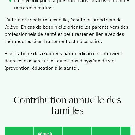
La psychologue est présente dans l’établissement les
Vie culturelle
mercredis matins.
Vie sportive
L’infirmière scolaire accueille, écoute et prend soin de
Vie spirituelle
l’élève. En cas de besoin elle oriente les parents vers des
L'international
professionnels de santé et peut rester en lien avec des
thérapeutes si un traitement est nécessaire.
Résultats, évaluations, concours
Notre valeur ajoutée
Elle pratique des examens paramédicaux et intervient
dans les classes sur les questions d’hygiène de vie
Contacter le collège
(prévention, éducation à la santé).
Lycée
Contribution annuelle des
Pourquoi choisir le lycée à Sainte-Marie ?
familles
Orientation et spécialités
Notre valeur ajoutée
L'ouverture au monde
6ème à