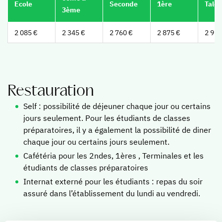
Ecole
Seconde
1ère
Tale
Nos résultats
3ème
Contacter le lycée
2 085 €
2 345 €
2 760 €
2 875 €
2 920
Classes prépa
Restauration
Pourquoi une prépa littéraire ?
Self : possibilité de déjeuner chaque jour ou certains
Pourquoi nous choisir ?
jours seulement. Pour les étudiants de classes
Vivre en prépa à Sainte-Marie
préparatoires, il y a également la possibilité de diner
Résultats
chaque jour ou certains jours seulement.
Cafétéria pour les 2ndes, 1ères , Terminales et les
Nous rencontrer
étudiants de classes préparatoires
Internat externé pour les étudiants : repas du soir
Parcours bilingue
assuré dans l’établissement du lundi au vendredi.