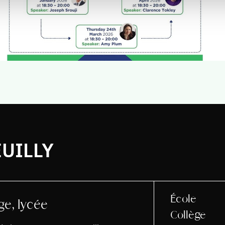
UILLY
École
ge, lycée
Collège