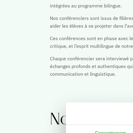
intégrées au programme bilingue.
Notre valeur ajouté
Nos conférenciers sont issus de filièr
Contacter le collège
aider les élèves à se projeter dans l’av
Ces conférences sont en phase avec le 
critique, et l’esprit multilingue de no
Chaque conférencier sera interviewé pa
échanges profonds et authentiques qu
communication et linguistique.
Nos invités
Consentement