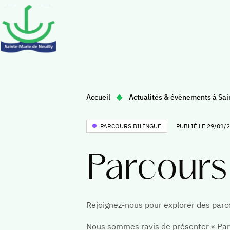
École
Collège
Vous
Accueil
Actualités & évènements à Sai
À propos
êtes
La vie au collège
ici
PARCOURS BILINGUE
PUBLIÉ LE 29/01/
Au quotidien
Vie culturelle
:
Sorties, voyages, activités
Vie sportive
Parcours
Vie spirituelle
Vie spirituelle
L'international
Rejoignez-nous pour explorer des parco
Résultats, évaluatio
concours
Nous sommes ravis de présenter « Parc