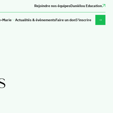
Rejoindre nos équipes
Daniélou Education
e-Marie
Actualités & évènements
Faire un don
S'inscrire
Parcours
bilingue
e prépa
The bilingual experience
Pourquoi nous choisir ?
s choisir ?
s
Contenu du programme
pa à Sainte-
Au-delà de la salle de classe
L'équipe
Admissions
trer