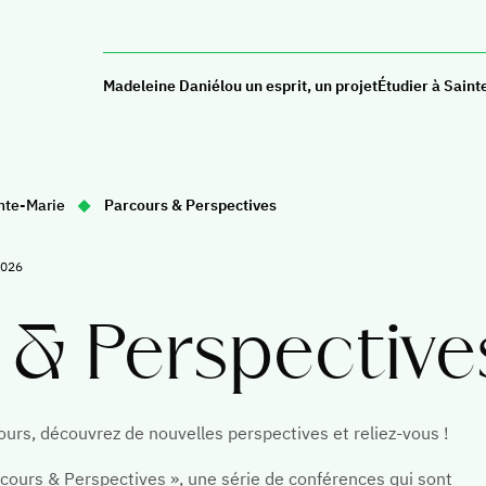
Madeleine Daniélou un esprit, un projet
Étudier à Saint
Classes
Lycée
nte-Marie
Parcours & Perspectives
prépa
Pourquoi choisir le lycée à
Sainte-Marie ?
Pourquoi un
2026
littéraire ?
Orientation et spécialités
Pourquoi nou
 & Perspective
Notre valeur ajoutée
Vivre en pré
L'ouverture au monde
Marie
Nos résultats
urs, découvrez de nouvelles perspectives et reliez-vous !
Résultats
ns,
Contacter le lycée
ours & Perspectives », une série de conférences qui sont
Nous rencon