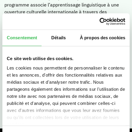
programme associe l’apprentissage linguistique à une
Nos résultats
ouverture culturelle internationale à travers des
Contacter le lycée
disciplines telles que la littérature, l’histoire, les sciences,
les arts et la musique. Les élèves sont préparés à des
certifications telles que le Cambridge IGCSE, le
Classes prépa
Consentement
Détails
À propos des cookies
Cambridge International Project Qualification et le
Cambridge Advanced English (C1).
En développant la pensée critique, la confiance en soi et
Pourquoi une prépa littéraire ?
Ce site web utilise des cookies.
la capacité de résolution de problèmes, notre programme
Pourquoi nous choisir ?
Les cookies nous permettent de personnaliser le contenu
forme des élèves capables d’évoluer avec aisance dans
Vivre en prépa à Sainte-Marie
et les annonces, d'offrir des fonctionnalités relatives aux
des contextes locaux et internationaux, avec une réelle
médias sociaux et d'analyser notre trafic. Nous
ouverture culturelle et une préparation au monde
Résultats
partageons également des informations sur l'utilisation de
globalisé.
Nous rencontrer
notre site avec nos partenaires de médias sociaux, de
publicité et d'analyse, qui peuvent combiner celles-ci
avec d'autres informations que vous leur avez fournies
Parcours bilingue
ou qu'ils ont collectées lors de votre utilisation de leurs
services.