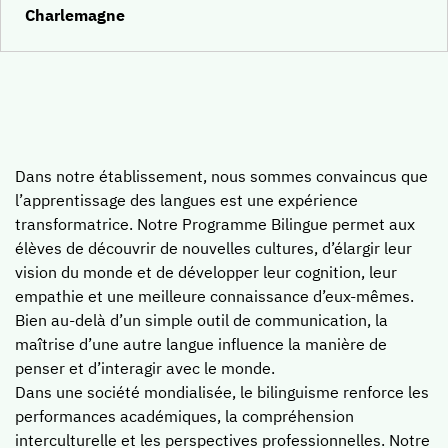
Vie culturelle
Charlemagne
Vie sportive
Vie spirituelle
L'international
Résultats, évaluations, concours
Notre valeur ajoutée
Dans notre établissement, nous sommes convaincus que
l’apprentissage des langues est une expérience
Contacter le collège
transformatrice. Notre Programme Bilingue permet aux
élèves de découvrir de nouvelles cultures, d’élargir leur
vision du monde et de développer leur cognition, leur
Lycée
empathie et une meilleure connaissance d’eux-mêmes.
Bien au-delà d’un simple outil de communication, la
Pourquoi choisir le lycée à Sainte-Marie ?
maîtrise d’une autre langue influence la manière de
penser et d’interagir avec le monde.
Orientation et spécialités
Dans une société mondialisée, le bilinguisme renforce les
Notre valeur ajoutée
performances académiques, la compréhension
L'ouverture au monde
interculturelle et les perspectives professionnelles. Notre