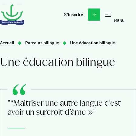
S'inscrire
École
Vous
Accueil
Parcours bilingue
Une éducation bilingue
Madeleine Daniélou un esprit, un projet
êtes
ici
À propos
Étudier à Sainte-Marie
Une éducation bilingue
:
Au quotidien
Actualités & évènements
Sorties, voyages, activités
Faire un don
Vie spirituelle
Rejoindre nos équipes
"“Maitriser une autre langue c’est
Collège
avoir un surcroît d’âme »"
Daniélou Education
La vie au collège